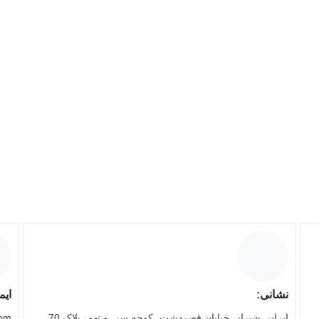
نشانی:
ایم
ایران، شیراز، خیابان قصردشت، کوچه سی و نهم، پلاک 70
com