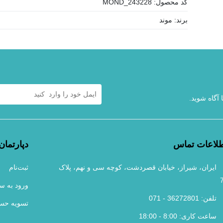
کد محصول:
MOND_243228
برند:
موند
 آگاه شوید.
لاعات تماس
دپارتمان‌
ایران، شیراز، خیابان قصردشت، کوچه سی و نهم، پلاک
ثبت‌نام
ورود به س
تلفن: 36272801 - 071
تسویه حس
ساعت کاری: 8:00 - 18:00